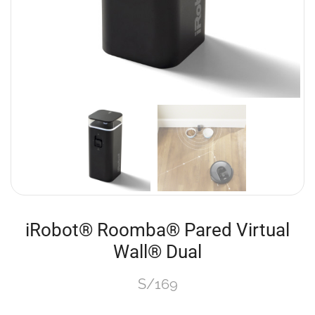
iRobot® Roomba® Pared Virtual
Wall® Dual
S/
169